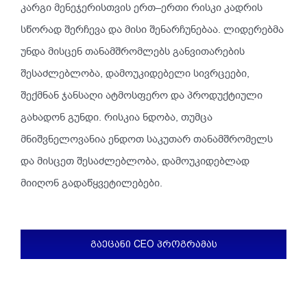
კარგი
მენეჯერისთვის
ერთ
–
ერთი
რისკი
კადრის
სწორად
შერჩევა
და
მისი
შენარჩუნებაა
.
ლიდერებმა
უნდა
მისცენ
თანამშრომლებს
განვითარების
შესაძლებლობა
,
დამოუკიდებელი
სივრცეები
,
შექმნან
ჯანსაღი
ატმოსფერო
და
პროდუქტიული
გახადონ
გუნდი
.
რისკია
ნდობა
,
თუმცა
მნიშვნელოვანია
ენდოთ
საკუთარ
თანამშრომელს
და
მისცეთ
შესაძლებლობა
,
დამოუკიდებლად
მიიღონ
გადაწყვეტილებები
.
ᲒᲐᲔᲪᲐᲜᲘ CEO ᲞᲠᲝᲒᲠᲐᲛᲐᲡ